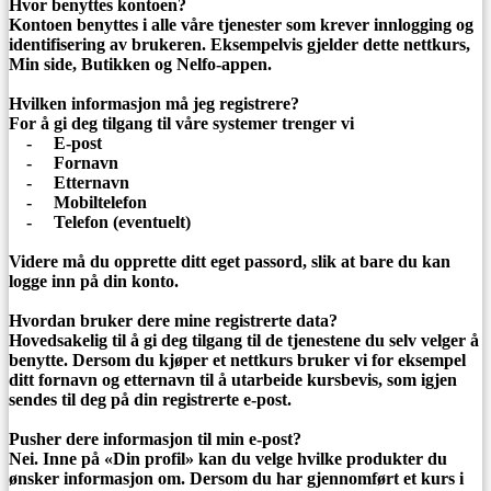
Hvor benyttes kontoen?
Kontoen benyttes i alle våre tjenester som krever innlogging og
identifisering av brukeren. Eksempelvis gjelder dette nettkurs,
Min side, Butikken og Nelfo-appen.
Hvilken informasjon må jeg registrere?
For å gi deg tilgang til våre systemer trenger vi
- E-post
- Fornavn
- Etternavn
- Mobiltelefon
- Telefon (eventuelt)
Videre må du opprette ditt eget passord, slik at bare du kan
logge inn på din konto.
Hvordan bruker dere mine registrerte data?
Hovedsakelig til å gi deg tilgang til de tjenestene du selv velger å
benytte. Dersom du kjøper et nettkurs bruker vi for eksempel
ditt fornavn og etternavn til å utarbeide kursbevis, som igjen
sendes til deg på din registrerte e-post.
Pusher dere informasjon til min e-post?
Nei. Inne på «Din profil» kan du velge hvilke produkter du
ønsker informasjon om. Dersom du har gjennomført et kurs i