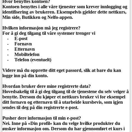
Hvor benyttes kontoen?
Kontoen benyttes i alle våre tjenester som krever innlogging og
identifisering av brukeren. Eksempelvis gjelder dette nettkurs,
Min side, Butikken og Nelfo-appen.
Hvilken informasjon må jeg registrere?
For å gi deg tilgang til våre systemer trenger vi
- E-post
- Fornavn
- Etternavn
- Mobiltelefon
- Telefon (eventuelt)
Videre må du opprette ditt eget passord, slik at bare du kan
logge inn på din konto.
Hvordan bruker dere mine registrerte data?
Hovedsakelig til å gi deg tilgang til de tjenestene du selv velger å
benytte. Dersom du kjøper et nettkurs bruker vi for eksempel
ditt fornavn og etternavn til å utarbeide kursbevis, som igjen
sendes til deg på din registrerte e-post.
Pusher dere informasjon til min e-post?
Nei. Inne på «Din profil» kan du velge hvilke produkter du
ønsker informasjon om. Dersom du har gjennomført et kurs i