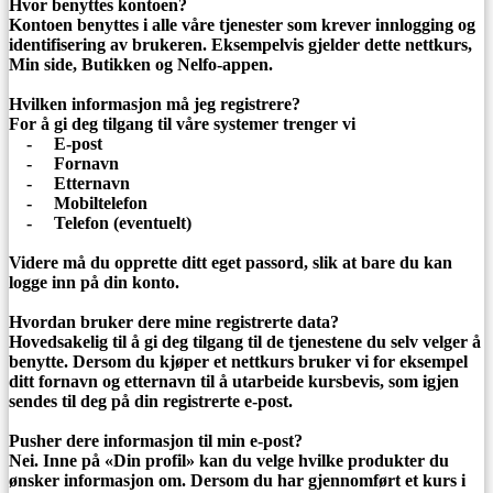
Hvor benyttes kontoen?
Kontoen benyttes i alle våre tjenester som krever innlogging og
identifisering av brukeren. Eksempelvis gjelder dette nettkurs,
Min side, Butikken og Nelfo-appen.
Hvilken informasjon må jeg registrere?
For å gi deg tilgang til våre systemer trenger vi
- E-post
- Fornavn
- Etternavn
- Mobiltelefon
- Telefon (eventuelt)
Videre må du opprette ditt eget passord, slik at bare du kan
logge inn på din konto.
Hvordan bruker dere mine registrerte data?
Hovedsakelig til å gi deg tilgang til de tjenestene du selv velger å
benytte. Dersom du kjøper et nettkurs bruker vi for eksempel
ditt fornavn og etternavn til å utarbeide kursbevis, som igjen
sendes til deg på din registrerte e-post.
Pusher dere informasjon til min e-post?
Nei. Inne på «Din profil» kan du velge hvilke produkter du
ønsker informasjon om. Dersom du har gjennomført et kurs i