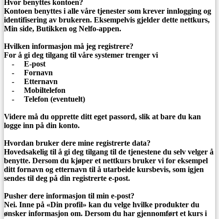
Hvor benyttes kontoen?
Kontoen benyttes i alle våre tjenester som krever innlogging og
identifisering av brukeren. Eksempelvis gjelder dette nettkurs,
Min side, Butikken og Nelfo-appen.
Hvilken informasjon må jeg registrere?
For å gi deg tilgang til våre systemer trenger vi
- E-post
- Fornavn
- Etternavn
- Mobiltelefon
- Telefon (eventuelt)
Videre må du opprette ditt eget passord, slik at bare du kan
logge inn på din konto.
Hvordan bruker dere mine registrerte data?
Hovedsakelig til å gi deg tilgang til de tjenestene du selv velger å
benytte. Dersom du kjøper et nettkurs bruker vi for eksempel
ditt fornavn og etternavn til å utarbeide kursbevis, som igjen
sendes til deg på din registrerte e-post.
Pusher dere informasjon til min e-post?
Nei. Inne på «Din profil» kan du velge hvilke produkter du
ønsker informasjon om. Dersom du har gjennomført et kurs i